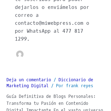
dejarlos o enviámelos por
correo a
contacto@miwebpress.com o
por WhatsApp al 477 817
1299.
Deja un comentario
/
Diccionario de
Blog
Marketing Digital
/ Por
frank reyes
Guía Definitiva de Blogs Personales:
Transforma tu Pasión en Contenido
Digital Impactante En el vasto universo