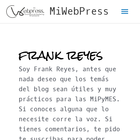
Ir
Men
MiWebPress
al
contenido
pri
frank reyes
Soy Frank Reyes, antes que
nada deseo que los temás
del blog sean útiles y muy
prácticos para las MiPyMES.
Si conoces alguna que lo
necesite corre la voz. Si
tienes comentarios, te pido
te suscribas para poder