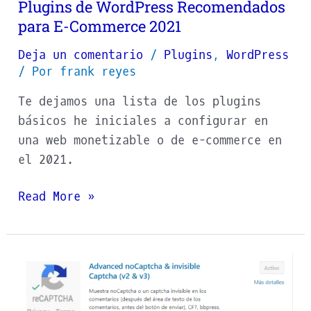
para
Plugins de WordPress Recomendados
E-
para E-Commerce 2021
Commerce
Deja un comentario
/
Plugins
,
WordPress
2021
/ Por
frank reyes
Te dejamos una lista de los plugins
básicos he iniciales a configurar en
una web monetizable o de e-commerce en
el 2021.
Read More »
instalar
reCAPTCHA
en