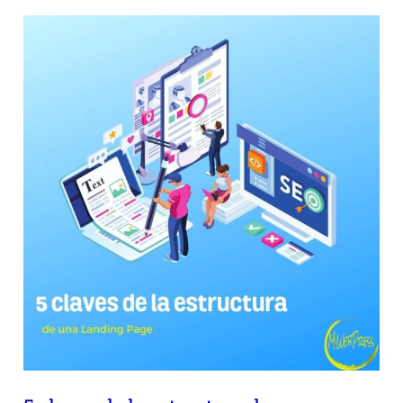
5
claves
de
la
estructura
de
una
landing
page