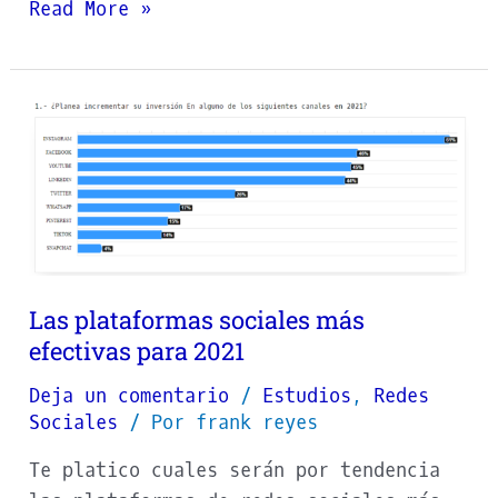
Read More »
Las
plataformas
sociales
más
efectivas
para
2021
Las plataformas sociales más
efectivas para 2021
Deja un comentario
/
Estudios
,
Redes
Sociales
/ Por
frank reyes
Te platico cuales serán por tendencia