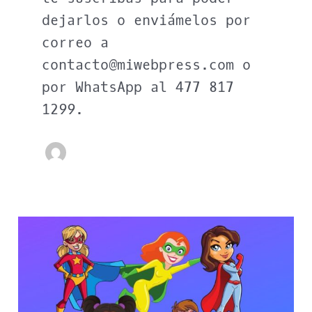
dejarlos o enviámelos por
correo a
contacto@miwebpress.com o
por WhatsApp al 477 817
1299.
¿Cuáles
son
los
8
superpoderes