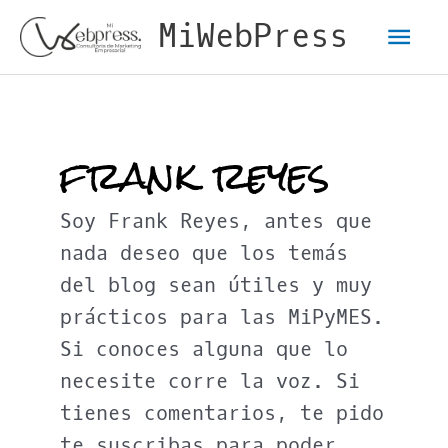
Ir
Men
MiWebPress
al
contenido
pri
frank reyes
Soy Frank Reyes, antes que
nada deseo que los temás
del blog sean útiles y muy
prácticos para las MiPyMES.
Si conoces alguna que lo
necesite corre la voz. Si
tienes comentarios, te pido
te suscribas para poder