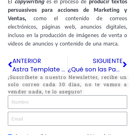
El
copywriting
es el proceso de
producir textos
persuasivos para acciones de Marketing y
Ventas,
como el contenido de correos
electrónicos, páginas web, anuncios digitales,
incluso en la producción de imágenes de venta o
videos de anuncios y contenido de una marca.
Ant
Si
ANTERIOR
SIGUIENTE
Astra Template o Theme
¿Qué son las Pasarelas de Pagos?
¡Suscríbete a nuestro Newsletter, recibe un
solo correo cada 30 días, no te vamos a
vender nada, te lo aseguro!
Nombre
Email