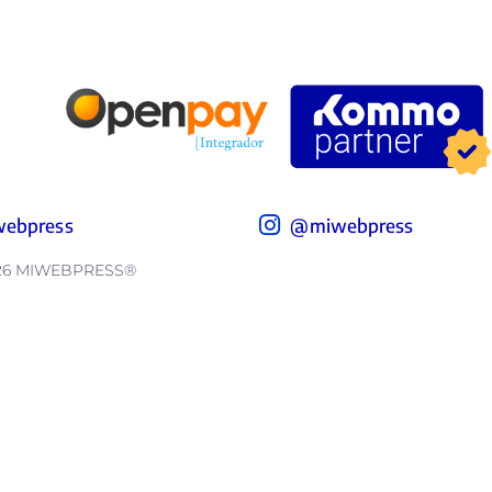
ebpress
@miwebpress
26 MIWEBPRESS®