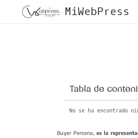
Ir
MiWebPress
al
contenido
Tabla de conten
No se ha encontrado ni
Buyer Persona,
es la representac