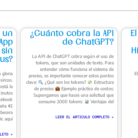
 un
¿Cuánto cobra la API
E
App
de ChatGPT?
sin
H
La API de ChatGPT cobra según el uso de
us?
tokens, que son unidades de texto. Para
entender cómo funciona el sistema de
 gloria
E
precios, es importante conocer estos puntos
sircoo.
clave:
¿Qué son los tokens?
Estructura
está la
de precios
Ejemplo práctico de costos:
Minutos
Supongamos que haces una solicitud que
acebook
consume 2000 tokens:
Ventajas del
taña #2
abecera
LEER EL ARTICULO COMPLETO »
ic aquí
LETO »