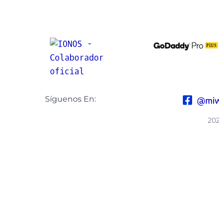
Síguenos En:
@miw
20