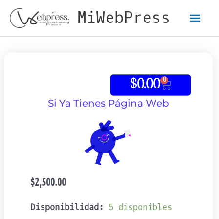
Ir
Men
MiWebPress
al
contenido
pri
0
Carrito
$
0.00
Si Ya Tienes Página Web
$
2,500.00
Si
Disponibilidad:
5 disponibles